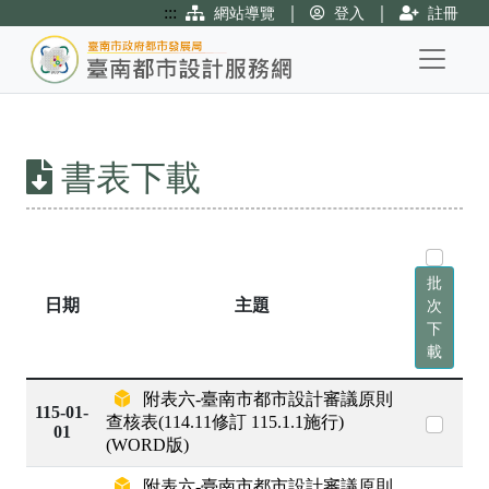
:::
｜
｜
網站導覽
登入
註冊
跳
到
主
要
書表下載
內
容
批
日期
主題
次
下
載
附表六-臺南市都市設計審議原則
115-01-
查核表(114.11修訂 115.1.1施行)
01
(WORD版)
附表六-臺南市都市設計審議原則